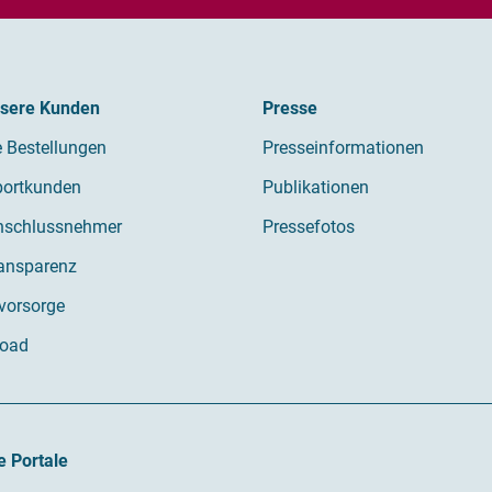
nsere Kunden
Presse
e Bestellungen
Presseinformationen
portkunden
Publikationen
nschlussnehmer
Pressefotos
ransparenz
vorsorge
oad
e Portale