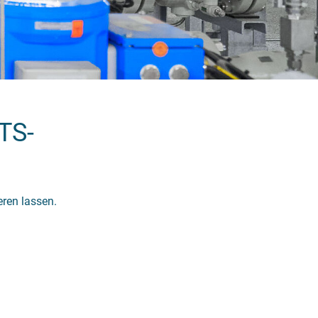
TS-
eren lassen.